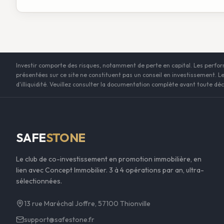
Investir comporte des risques, notamment de perte en capital. Les perf
présentées sur ce site ne constituent pas un conseil en investissement. Le
d'illiquidité. Veuillez consulter la documentation complète avant toute dé
SAFE
STONE
Le club de co-investissement en promotion immobilière, en
lien avec Concept Immobilier. 3 à 4 opérations par an, ultra-
sélectionnées.
13 rue Maréchal Joffre, 57100 Thionville
support@safestone.fr