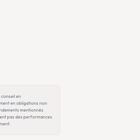
 conseil en
ement en obligations non
s rendements mentionnés
ugent pas des performances
ement.