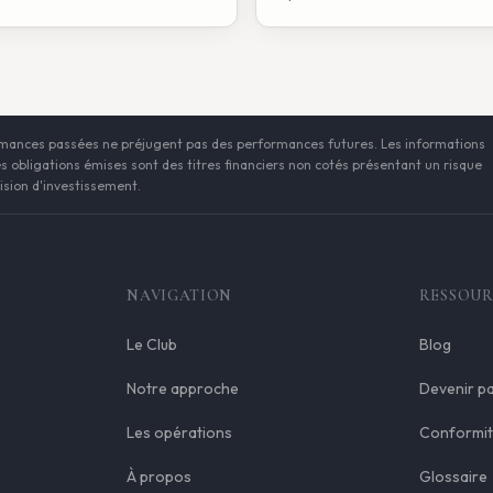
ormances passées ne préjugent pas des performances futures. Les informations
s obligations émises sont des titres financiers non cotés présentant un risque
cision d'investissement.
NAVIGATION
RESSOUR
Le Club
Blog
Notre approche
Devenir p
Les opérations
Conformit
À propos
Glossaire