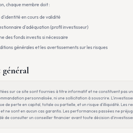
on, chaque membre doit :
 d'identité en cours de validité
tionnaire d'adéquation (profil investisseur)
gine des fonds investis si nécessaire
itions générales et les avertissements sur les risques
 général
ées sur ce site sont fournies à titre informatif et ne constituent pas un
mmandation personnalisée, ni une sollicitation à souscrire. L'investiss
 de perte en capital, totale ou partielle, et un risque d'illiquidité. Le
es et ne sont en aucun cas garantis. Les performances passées ne préj
dé de consulter un conseiller financier avant toute décision d'investiss